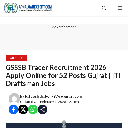
Skip
Me
to
content
---Advertisement---
LATEST JOB
GSSSB Tracer Recruitment 2026:
Apply Online for 52 Posts Gujrat | ITI
Draftsman Jobs
by
kalpeshthakor7976@gmail.com
Updated On: February 1, 2026 4:35 pm