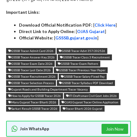
Important Links:
Download Official Notification PDF:
[
Click Here
]
Direct Link to Apply Online:
[
OJAS Gujarat
]
Official Website:
[
GSSSB.gujarat.gov.in
]
GSSSB Tracer Admit Card 2026
GSSSB Tracer Advt 357/202526
GSSSB Tracer Answer Key 2026
GSSSB Tracer Class 3 Recruitment
GSSSB Tracer Exam Date 2026
GSSSB Tracer Exam Pattern
GSSSB Tracer Last Date 2026
GSSSB Tracer Previous Year Paper
GSSSB Tracer Recruitment 2026
GSSSB Tracer Salary Fixed Pay
GSSSB Tracer Selection Process
GSSSB Tracer Syllabus PDF Download
Gujarat Roads and Building Department Tracer Vacancy
How to Apply for GSSSB Tracer 2026
ITI Draftsman Civil Govt Jobs 2026
Maru Gujarat Tracer Bharti 2026
OJAS Gujarat Tracer Online Application
Sarkari Result GSSSB Tracer 2026
Tracer Bharti 2026 Gujarat
Join WhatsApp
Join Now