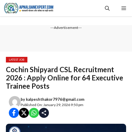
Skip
Me
to
content
---Advertisement---
LATEST JOB
Cochin Shipyard CSL Recruitment
2026 : Apply Online for 64 Executive
Trainee Posts
by
kalpeshthakor7976@gmail.com
Published On: January 29, 2026 9:50 pm