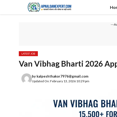
Skip
Ho
to
content
---A
LATEST JOB
Van Vibhag Bharti 2026 App
by
kalpeshthakor7976@gmail.com
Updated On: February 13, 2026 10:29 pm