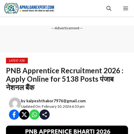
Skip
Me
to
content
---Advertisement---
LATEST JOB
PNB Apprentice Recruitment 2026 :
Apply Online for 5138 Posts पंजाब
नेशनल बैंक
by
kalpeshthakor7976@gmail.com
Updated On: February 10, 2026 6:53 pm