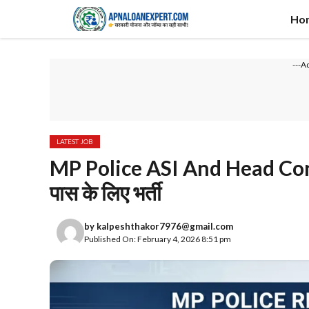
Skip
Ho
to
content
---A
LATEST JOB
MP Police ASI And Head Con
पास के लिए भर्ती
by
kalpeshthakor7976@gmail.com
Published On: February 4, 2026 8:51 pm